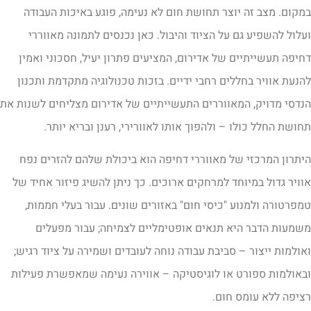
מקום. מצב זה יוצר תחושת חום לא נעימה, פוגע באיכות העבודה
עלול להשפיע גם על הציוד והיבול. כאן נכנסים לתמונה מאווררי
חיפה תעשייתיים של אדירום, המציעים פתרון יעיל, חסכוני ואמין
הנעת אוויר בחללים רחבי ידיים. בזכות טכנולוגיה מתקדמת ותכנון
נדסי מדויק, המאווררים התעשייתיים של אדירום מצליחים לשנות את
חושת החלל כולו – ולהפוך אותו לאוורירי, רענן ובריא יותר.
יתרון המרכזי של מאווררי דחיפה הוא ביכולת שלהם להזרים נפח
וויר גדול במיוחד למרחקים ארוכים. כך ניתן להשיג פיזור אחיד של
מפרטורה ולמנוע "כיסי חום" באזורים שונים. עבור בעלי חממות,
שמעות הדבר היא תנאים אופטימליים לצמיחה; עבור מפעלים
אולמות ייצור – סביבת עבודה נוחה לעובדים ושמירה על ציוד רגיש;
באולמות ספורט או לוגיסטיקה – אווירה נעימה שמאפשרת פעילות
ציפה ללא עומס חום.