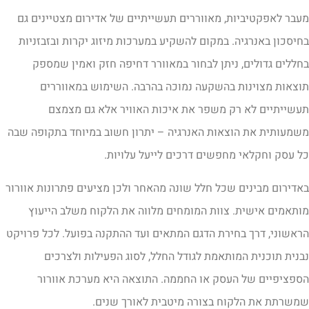
עבר לאפקטיביות, מאווררים תעשייתיים של אדירום מצטיינים גם
חיסכון באנרגיה. במקום להשקיע במערכות מיזוג יקרות ובזבזניות
חללים גדולים, ניתן לבחור במאוורר דחיפה חזק ואמין שמספק
וצאות מצוינות בהשקעה נמוכה בהרבה. השימוש במאווררים
עשייתיים לא רק משפר את איכות האוויר אלא גם מצמצם
שמעותית את הוצאות האנרגיה – יתרון חשוב במיוחד בתקופה שבה
ל עסק וחקלאי מחפשים דרכים לייעל עלויות.
אדירום מבינים שכל חלל שונה מהאחר ולכן מציעים פתרונות אוורור
ותאמים אישית. צוות המומחים מלווה את הלקוח משלב הייעוץ
ראשוני, דרך בחירת הדגם המתאים ועד ההתקנה בפועל. לכל פרויקט
בנית תוכנית המותאמת לגודל החלל, לסוג הפעילות ולצרכים
ספציפיים של העסק או החממה. התוצאה היא מערכת אוורור
משרתת את הלקוח בצורה מיטבית לאורך שנים.