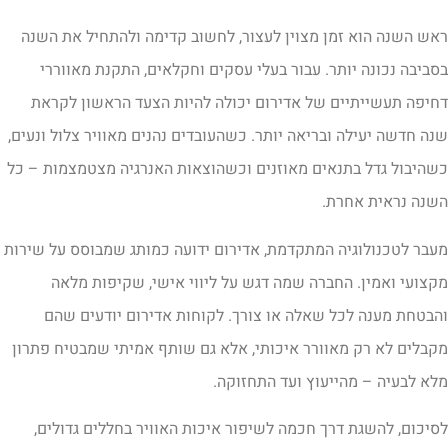
אש השנה הוא זמן מצוין לעצור, לחשוב קדימה ולהתחיל את השנה
סביבה נכונה יותר. עבור בעלי עסקים וחקלאים, התקנת מאווררי
חיפה תעשייתיים של אדירום יכולה להיות הצעד הראשון לקראת
נה חדשה יעילה ובריאה יותר. כשהעובדים נהנים מאוויר צלול ונעים,
שהיבול גדל בתנאים מאוזנים וכשהוצאות האנרגיה מצטמצמות – כל
שנה נראית אחרת.
עבר לטכנולוגיה המתקדמת, אדירום ידועה כמותג שמבוסס על שירות
קצועי ואמין. החברה שמה דגש על ליווי אישי, שקיפות מלאה
הבטחת מענה לכל שאלה או צורך. לקוחות אדירום יודעים שהם
קבלים לא רק מאוורר איכותי, אלא גם שותף אמיתי שמבטיח פתרון
לא לבעיה – מהייעוץ ועד התחזוקה.
סיכום, להשגת דרך חכמה לשיפור איכות האוויר בחללים גדולים,