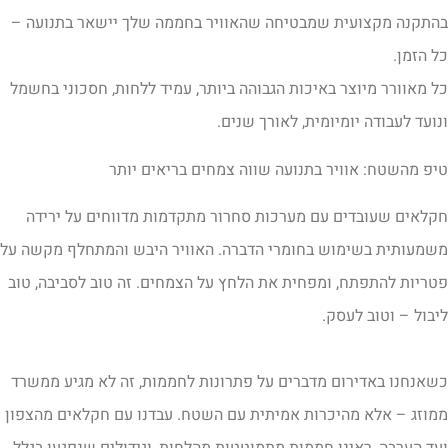
התקנה מקצועית שמבטיחה שהאוויר בחממה שלך יישאר בתנועה –
ל הזמן.
ל מאוורר מיוצר באיכות הגבוהה ביותר, עמיד ללחות, חסכוני בחשמל
נועד לעבודה יומיומית, לאורך שנים.
יפ מהשטח: אוויר בתנועה שווה צמחים בריאים יותר
קלאים שעובדים עם מערכות סחרור מתקדמות מדווחים על ירידה
שמעותית בשימוש בחומרי הדברה. האוויר היבש והמתחלף מקשה על
טריות להתפתח, ומפחית את הלחץ על הצמחים. זה טוב לסביבה, טוב
יבול – וטוב לעסק.
שאנחנו באדירום מדברים על פתרונות לחממות, זה לא מגיע ממשרד
מוזג – אלא מהיכרות אמיתית עם השטח. עבדנו עם חקלאים מהצפון
עד הערבה, ראינו חממות מתמוטטות מהלחות, וגידולים שנפגעו בגלל