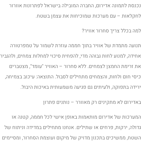
כנסת לתמונה אדירום, החברה המובילה בישראל לפתרונות אוורור
חקלאות – עם מערכות שמוכיחות את עצמן בשטח.
מה בכלל צריך סחרור אוויר?
נועה מתמדת של אוויר בתוך חממה עוזרת לשמור על טמפרטורה
חידה, למנוע לחות גבוהה מדי, להפחית סיכוי למחלות צמחים, ולהגביר
ת זרימת החמצן לצמחים. ללא סחרור – האוויר "עומד", מצטברים
יסי חום ולחות, והצמחים מתחילים לסבול. התוצאה: עיכוב בצמיחה,
רידה בתפוקה, ולעיתים גם פגיעה משמעותית באיכות היבול.
אדירום לא מתקינים רק מאוורר – נותנים פתרון
מערכות של אדירום מותאמות באופן אישי לכל חממה, קטנה או
דולה, ירקות, פרחים או שתילים. אנחנו מתחילים במדידה וניתוח של
שטח, ממשיכים בתכנון מדויק של מיקום ועוצמת הסחרור, ומסיימים