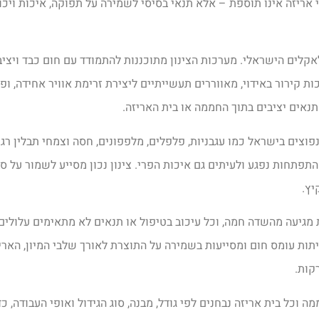
 אריזה אינו תוספת – אלא תנאי בסיסי לשמירה על תפוקה, איכות ויכו
קלים הישראלי. מערכות הצינון מתוכננות להתמודד עם חום כבד ויציב 
 קירור באידוי, מאווררים תעשייתיים ליצירת זרימת אוויר אחידה, ופדי
אים יציבים בתוך החממה או בית האריזה.
נפוצים בישראל כמו עגבניות, פלפלים, מלפפונים, חסה וצמחי תבלין רג
תחות נפגע ולעיתים גם איכות הפרי. צינון נכון מסייע לשמור על סב
יץ.
מגיעה מהשדה חמה, וכל עיכוב בטיפול או תנאים לא מתאימים עלולים 
תות עומס חום ומסייעות בשמירה על התוצרת לאורך שלבי המיון, האריזה
קות.
ל בית אריזה נבחנים לפי גודל, מבנה, סוג הגידול ואופי העבודה, כד