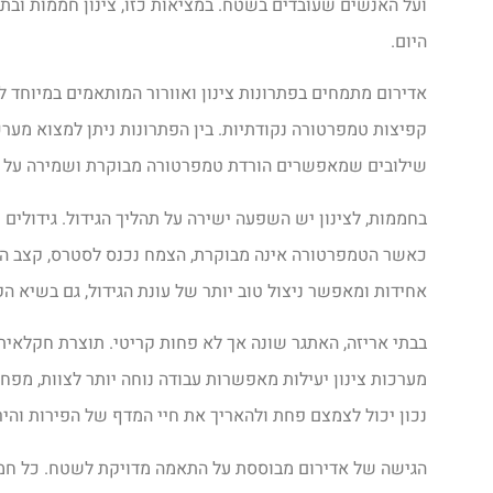
ועל האנשים שעובדים בשטח. במציאות כזו, צינון חממות ובתי
היום.
אדירום מתמחים בפתרונות צינון ואוורור המותאמים במיוחד לא
קפיצות טמפרטורה נקודתיות. בין הפתרונות ניתן למצוא מערכות
שילובים שמאפשרים הורדת טמפרטורה מבוקרת ושמירה על תנ
בחממות, לצינון יש השפעה ישירה על תהליך הגידול. גידולים 
כאשר הטמפרטורה אינה מבוקרת, הצמח נכנס לסטרס, קצב ההתפ
אחידות ומאפשר ניצול טוב יותר של עונת הגידול, גם בשיא הק
בבתי אריזה, האתגר שונה אך לא פחות קריטי. תוצרת חקלאית 
מערכות צינון יעילות מאפשרות עבודה נוחה יותר לצוות, מפחי
נכון יכול לצמצם פחת ולהאריך את חיי המדף של הפירות והיר
הגישה של אדירום מבוססת על התאמה מדויקת לשטח. כל חממה וכ