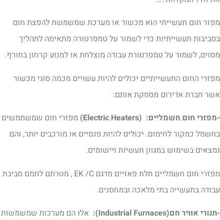
פזר חום תעשייתי הוא מכשור או מערכת שמשמשת להפצת חום
סביבות תעשייתיות כדי לשמור על טמפרטורה מתאימה לתהליך
סוים, לשמור על טמפרטורת עבודה מוצלחת או למנוע קרחון בחורף.
פזרי החום התעשייתיים יכולים להיות עשויים מכמה סוגי מכשור
שר חברת אדירום מספקת אותם:
מפזרי חום חשמליים:
(Electric Heaters)
מפזרי חום שמשתמשים
חשמל כמקור לחימום. יכולים להיות פנסיים או מורכבים יותר, והם
מצאים בשימוש במגוון תעשיות ויישומים.
מפזרי חום חשמליים תלת פאזיים מדגם EK /C , מטרתם לחמם סביבת
בודה בתעשייה בתי מלאכה ובמחסנים.
תנורי אוויר חם
(Industrial Furnaces
):
אלו הם מערכות שמשמשות