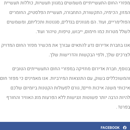
פזרי החום התעשייתיים משמשים במגוון תעשיות, כוללות תעשיית
מזון, הכימיה, התקשורת, התחבורה, תעשיית הפלסטיק, החומרים
פולימריים, ועוד. הם מגוונים בגדלים, סגנונות ותכליתם, ומשמשים
שלל מטרות כמו חימום, ייבוש, טיפוח, טיהור ועוד.
נו בחברת אדירום נדע להתאים עבורך את מכשיר מפזר החום המדויק
צרכים שלך, ולפי הבקשות והדרישות שלך.
נוסף, חברת אדירום מחזיקה במפזרי החום התעשייתים הטובים
המשוכללים בשוק, עם התוצאות המירביות. אנו מאמינים כי מפזר חום
יכותי משנה איכות חיים!, גורם לפעולות הקטנות ביומיום שלכם
היות הרבה יותר פשוטות ונגישות ללא הפרעות מזג האוויר והחורף
פרט! .
FACEBOOK