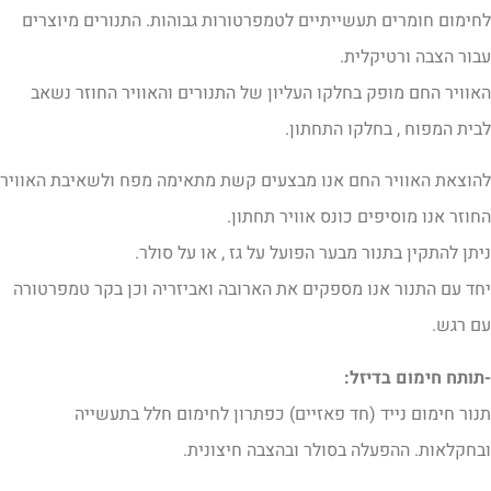
חימום חומרים תעשייתיים לטמפרטורות גבוהות. התנורים מיוצרים
בור הצבה ורטיקלית.
אוויר החם מופק בחלקו העליון של התנורים והאוויר החוזר נשאב
בית המפוח , בחלקו התחתון.
הוצאת האוויר החם אנו מבצעים קשת מתאימה מפח ולשאיבת האוויר
חוזר אנו מוסיפים כונס אוויר תחתון.
יתן להתקין בתנור מבער הפועל על גז , או על סולר.
חד עם התנור אנו מספקים את הארובה ואביזריה וכן בקר טמפרטורה
ם רגש.
תותח חימום בדיזל:
נור חימום נייד (חד פאזיים) כפתרון לחימום חלל בתעשייה
בחקלאות. ההפעלה בסולר ובהצבה חיצונית.